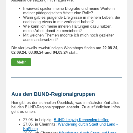
Auseinandersetzung mit Fragen wie:
Inwieweit spielen meine Biografie und meine Werte in
meiner pädagogischen Arbeit eine Rolle?
Wann gab es prägende Ereignisse in meinem Leben, die
nachhaltig etwas in mir verändert haben?
Wie kann ich meine inneren Haltungen dazu nutzen,
meine Arbeit damit zu bereichern?
Mit welchen Themen möchte ich mich noch gezielter
auseinandersetzen?
Die vier jeweils zweistündigen Workshops finden am
22.08.24,
02.09.24, 0
3.09.24 und
04.09.24
statt.
Mehr
Aus den BUND-Regionalgruppen
Hier gibt es den schnellen Überblick, was in nächster Zeit alles
bei den BUND-Regionalgruppen ansteht. Zu ausführlichen Infos
geht es unten:
27.06. in Leipzig:
BUND Leipzig Kennenlerntreffen
27.06. in Chemnitz:
Wanderung durch Stadt und Land -
Kaßberg