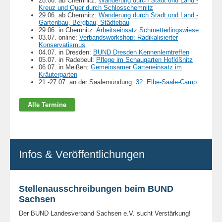
28.06. ab Chemnitz:
Wanderung durch Stadt und Land -
Kreuz und Quer durch Schlosschemnitz
29.06. ab Chemnitz:
Wanderung durch Stadt und Land -
Gartenbau, Bergbau, Städtebau
29.06. in Chemnitz:
Arbeitseinsatz Schmetterlingswiese
03.07. online:
Verbandsworkshop: Radikalisierter
Konservatismus
04.07. in Dresden:
BUND Dresden Kennenlerntreffen
05.07. in Radebeul:
Pflege im Schaugarten Hoflößnitz
06.07. in Meißen:
Gemeinsamer Garteneinsatz im
Kräutergarten
21.-27.07. an der Saalemündung:
32. Elbe-Saale-Camp
Alle Termine
Infos & Veröffentlichungen
Stellenausschreibungen beim BUND
Sachsen
Der BUND Landesverband Sachsen e.V. sucht Verstärkung!