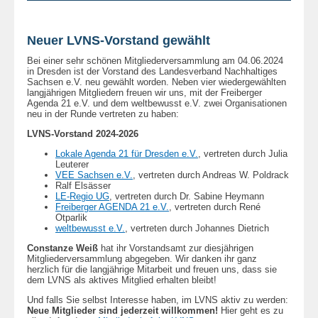
Neuer LVNS-Vorstand gewählt
Bei einer sehr schönen Mitgliederversammlung am 04.06.2024
in Dresden ist der Vorstand des Landesverband Nachhaltiges
Sachsen e.V. neu gewählt worden. Neben vier wiedergewählten
langjährigen Mitgliedern freuen wir uns, mit der Freiberger
Agenda 21 e.V. und dem weltbewusst e.V. zwei Organisationen
neu in der Runde vertreten zu haben:
LVNS-Vorstand 2024-2026
Lokale Agenda 21 für Dresden e.V.
, vertreten durch Julia
Leuterer
VEE Sachsen e.V.
, vertreten durch Andreas W. Poldrack
Ralf Elsässer
LE-Regio UG
, vertreten durch Dr. Sabine Heymann
Freiberger AGENDA 21 e.V.
, vertreten durch René
Otparlik
weltbewusst e.V.
, vertreten durch Johannes Dietrich
Constanze Weiß
hat ihr Vorstandsamt zur diesjährigen
Mitgliederversammlung abgegeben. Wir danken ihr ganz
herzlich für die langjährige Mitarbeit und freuen uns, dass sie
dem LVNS als aktives Mitglied erhalten bleibt!
Und falls Sie selbst Interesse haben, im LVNS aktiv zu werden:
Neue Mitglieder sind jederzeit willkommen!
Hier geht es zu