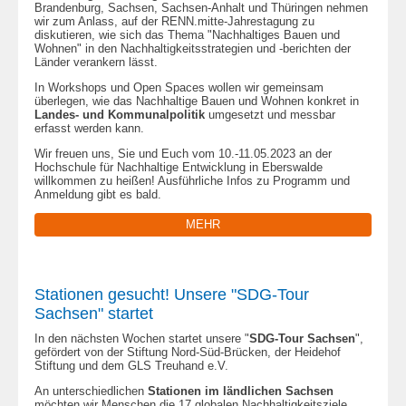
Brandenburg, Sachsen, Sachsen-Anhalt und Thüringen nehmen
wir zum Anlass, auf der RENN.mitte-Jahrestagung zu
diskutieren, wie sich das Thema "Nachhaltiges Bauen und
Wohnen" in den Nachhaltigkeitsstrategien und -berichten der
Länder verankern lässt.
In Workshops und Open Spaces wollen wir gemeinsam
überlegen, wie das Nachhaltige Bauen und Wohnen konkret in
Landes- und Kommunalpolitik
umgesetzt und messbar
erfasst werden kann.
Wir freuen uns, Sie und Euch vom 10.-11.05.2023 an der
Hochschule für Nachhaltige Entwicklung in Eberswalde
willkommen zu heißen! Ausführliche Infos zu Programm und
Anmeldung gibt es bald.
MEHR
Stationen gesucht! Unsere "SDG-Tour
Sachsen" startet
In den nächsten Wochen startet unsere "
SDG-Tour Sachsen
",
gefördert von der Stiftung Nord-Süd-Brücken, der Heidehof
Stiftung und dem GLS Treuhand e.V.
An unterschiedlichen
Stationen im ländlichen Sachsen
möchten wir Menschen die 17 globalen Nachhaltigkeitsziele