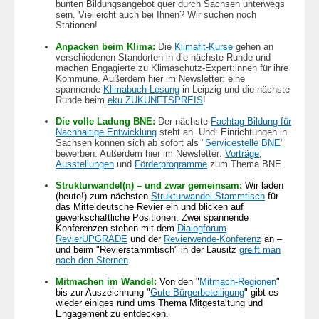
bunten Bildungsangebot quer durch Sachsen unterwegs
sein. Vielleicht auch bei Ihnen? Wir suchen noch
Stationen!
Anpacken beim Klima:
Die
Klimafit-Kurse
gehen an
verschiedenen Standorten in die nächste Runde und
machen Engagierte zu Klimaschutz-Expert:innen für ihre
Kommune. Außerdem hier im Newsletter: eine
spannende
Klimabuch-Lesung
in Leipzig und die nächste
Runde beim
eku ZUKUNFTSPREIS
!
Die volle Ladung BNE:
Der nächste
Fachtag Bildung für
Nachhaltige Entwicklung
steht an. Und: Einrichtungen in
Sachsen können sich ab sofort als "
Servicestelle BNE
"
bewerben. Außerdem hier im Newsletter:
Vorträge
,
Ausstellungen
und
Förderprogramme
zum Thema BNE.
Strukturwandel(n) – und zwar gemeinsam:
Wir laden
(heute!) zum nächsten
Strukturwandel-Stammtisch
für
das Mitteldeutsche Revier ein und blicken auf
gewerkschaftliche Positionen. Zwei spannende
Konferenzen stehen mit dem
Dialogforum
RevierUPGRADE
und der
Revierwende-Konferenz
an –
und beim "Revierstammtisch" in der Lausitz
greift man
nach den Sternen
.
Mitmachen im Wandel:
Von den "
Mitmach-Regionen
"
bis zur Auszeichnung "
Gute Bürgerbeteiligung
" gibt es
wieder einiges rund ums Thema Mitgestaltung und
Engagement zu entdecken.